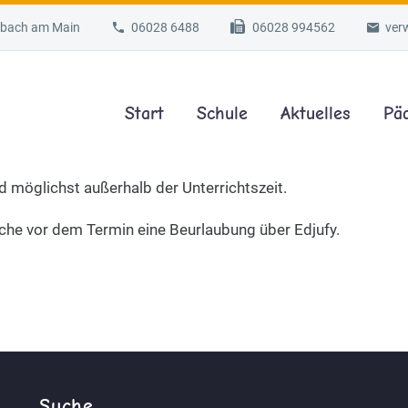
lzbach am Main
06028 6488
06028 994562
ver
Start
Schule
Aktuelles
Pä
d möglichst außerhalb der Unterrichtszeit.
che vor dem Termin eine Beurlaubung über Edjufy.
Suche