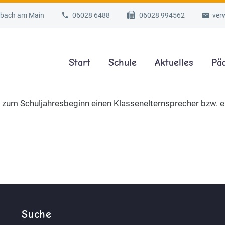
lzbach am Main
06028 6488
06028 994562
ver
Start
Schule
Aktuelles
Pä
 zum Schuljahresbeginn einen Klassenelternsprecher bzw. ei
Suche