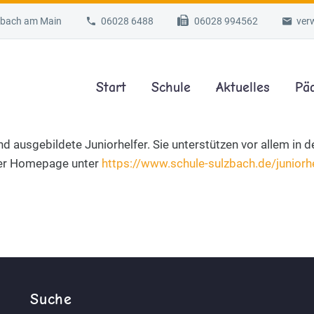
lzbach am Main
06028 6488
06028 994562
ver
Start
Schule
Aktuelles
Pä
ind ausgebildete Juniorhelfer. Sie unterstützen vor allem in
erer Homepage unter
https://www.schule-sulzbach.de/juniorhe
Suche