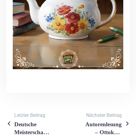
Letzter Beitrag
Nächster Beitrag
Deutsche
Autorenlesung
Beitragsnavigation
Meisterschaft
– Ottokars