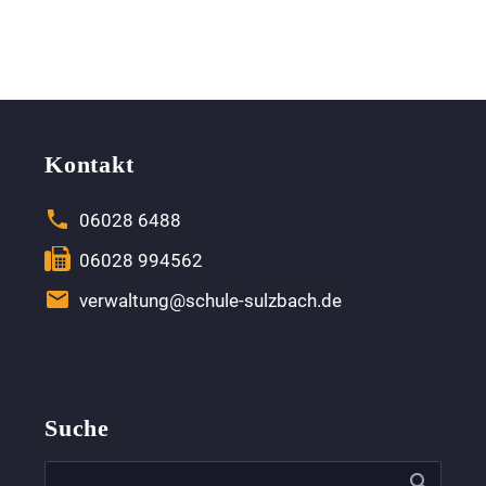
Kunstradfahren
wilde
Waldweihnacht
Kontakt


06028 6488


06028 994562


verwaltung@schule-sulzbach.de
Suche